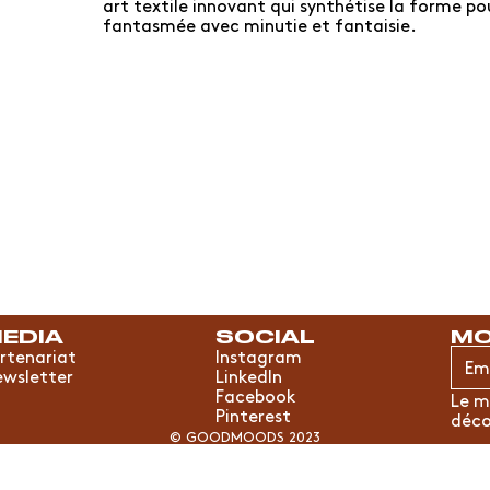
art textile innovant qui synthétise la forme po
fantasmée avec minutie et fantaisie.
EDIA
SOCIAL
MO
rtenariat
Instagram
wsletter
LinkedIn
Facebook
Le m
Pinterest
déco
© GOODMOODS 2023