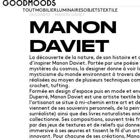
TOUT
MOBILIER
LUMINAIRES
OBJETS
TEXTILE
DESIGNERS - MANON DAVIET
MANON
DAVIET
La découverte de la nature, de son histoire et 
d’inspirer Manon Daviet. Portée par une poésie 
mystères du cosmos, la designer donne à voir l
mysticisme du monde environnant à travers des
réalisées au moyen de plusieurs techniques com
crochet, tufting.
Formée en design d’espace puis en mode et en
Duperré, Manon Daviet est une artiste textile 
l’artisanat se situe à mi-chemin entre art et de
viennent de ses souvenirs personnels, de la peint
surréaliste) ainsi que des livres naturalistes ani
collectionne. Ses compositions, souvent très fr
par des jeux de textures et de reliefs qui donn
immersive à ses œuvres et tissent le fil d’un ar
innovant. Pour chacune de ses créations, Manon 