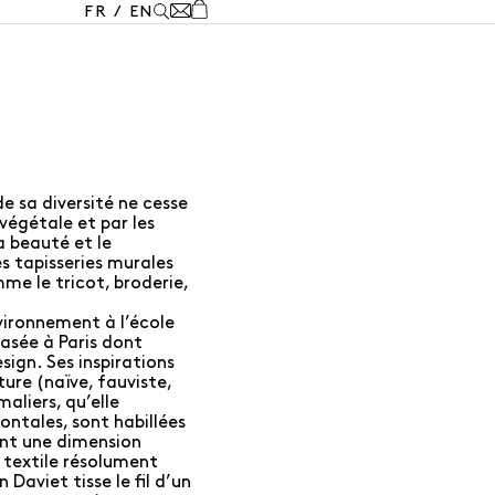
FR
/
EN
de sa diversité ne cesse
végétale et par les
a beauté et le
 tapisseries murales
me le tricot, broderie,
vironnement à l’école
basée à Paris dont
sign. Ses inspirations
ure (naïve, fauviste,
maliers, qu’elle
ontales, sont habillées
ent une dimension
t textile résolument
Daviet tisse le fil d’un