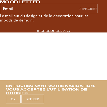
MOODLETTER
S'INSCRIRE
Le meilleur du design et de la décoration pour les
moods de demain.
© GOODMOODS 2023
EN POURSUIVANT VOTRE NAVIGATION,
VOUS ACCEPTEZ L'UTILISATION DE
COOKIES
.
OK
REFUSER